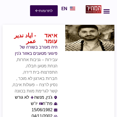
EN
לתרומות
איאד
- اياد ندير
עומר
عمر
היה מעורב בשורה של
פיגועי מטענים באזור ג'נין
עבירות – גניבות אחרות,
הנחת מטען חבלה,
התפרצות-בית דירה,
חברות בארגון לא מוכר ,
נסיון לרצח – פעולות איבה,
קשר לגרימת מוות בכוונה
ג'נין, מנשה
לא גורש
פת"ח
יו"ש
15/06/1982
04/11/2002