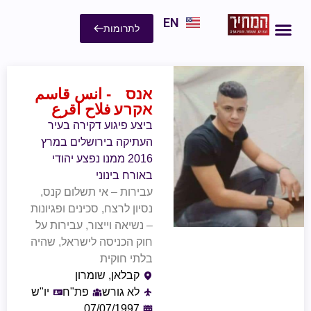
EN
לתרומות
אנס
- انس قاسم
אקרע
فلاح اقرع
ביצע פיגוע דקירה בעיר
העתיקה בירושלים במרץ
2016 ממנו נפצע יהודי
באורח בינוני
עבירות – אי תשלום קנס,
נסיון לרצח, סכינים ופגיונות
– נשיאה וייצור, עבירות על
חוק הכניסה לישראל, שהיה
בלתי חוקית
קבלאן, שומרון
לא גורש
פת"ח
יו"ש
07/07/1997