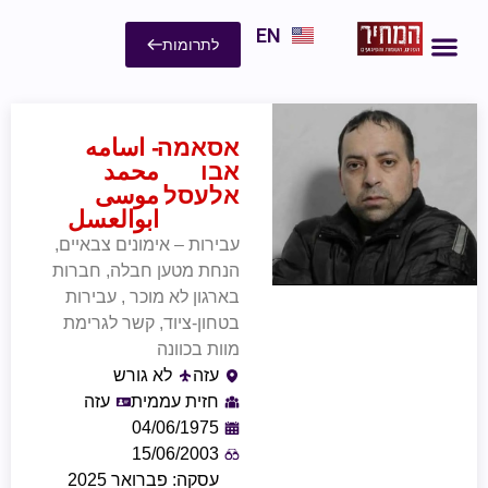
EN
לתרומות
אסאמה
- اسامه
אבו
محمد
אלעסל
موسى
ابوالعسل
עבירות – אימונים צבאיים,
הנחת מטען חבלה, חברות
בארגון לא מוכר , עבירות
בטחון-ציוד, קשר לגרימת
מוות בכוונה
עזה
לא גורש
חזית עממית
עזה
04/06/1975
15/06/2003
עסקה: פברואר 2025