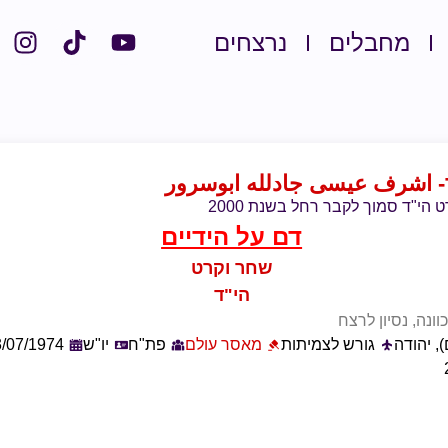
מחבלים
נרצחים
- اشرف عيسى جادلله ابوسرور
הי"ד סמוך לקבר רחל בשנת 2000
דם על הידיים
שחר וקרט
הי"ד
ונה, נסיון לרצח
, יהודה
גורש לצמיתות
מאסר עולם
פת"ח
יו"ש
3/07/1974