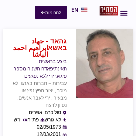
EN
לתרומות
גהאד
- جهاد
באשא
ابراهيم احمد
الباشا
ביצע בראשית
האינתיפאדה השניה מספר
פיגועי ירי ללא נפגעים
עבירות – חברות בארגון לא
מוכר , יצור חפץ נפץ או
מבעיר , ירי לעבר אנשים,
נסיון לרצח
טול כרם, אפרים
לא גורש
פת"ח
יו"ש
02/05/1973
12/03/2001