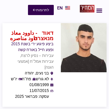
EN
לתרומות
דאוד
- داوود معاذ
מנאצרה
داود مناصره
ביצע פיגוע ירי בשנת 2015
ופצע חייל באורח קשה
עבירות – נסיון לרצח,
עבירות אמל"ח [אמצעי
הגנה]
בני נעים, יהודה
לא גורש
פת"ח
יו"ש
01/08/1999
11/07/2015
עסקה: פברואר 2025