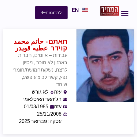
EN
לתרומות
חאתם
- حاتم محمد
קוידר
عطيه قويدر
עבירות – איומים, חברות
בארגון לא מוכר , ניסיון
לרצח, נשק/תחמושת/חומרי
נפץ, קשר לביצוע פשע,
שוחד
עזה
לא גורש
הג'יהאד האיסלאמי
עזה
01/03/1985
25/11/2008
עסקה: פברואר 2025