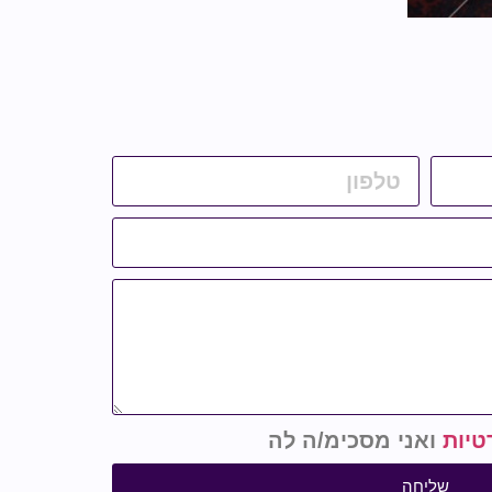
טיות
ואני מסכימ/ה לה
שליחה