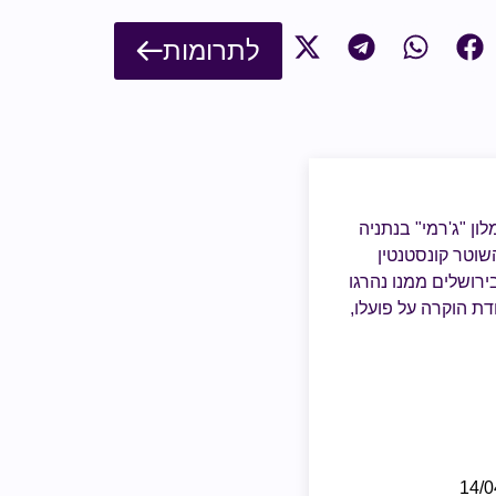
לתרומות
ן "ג'רמי" בנתניה
דשים. אחראי גם לרצח השוטר קונסטנטין
רושלים ממנו נהרגו
 חגורות נפץ למטרות פיגוע. לאחר שחרורו קיבל בטקס שנערך ב3/5/25 תעודת הוקרה על פועלו,
14/0