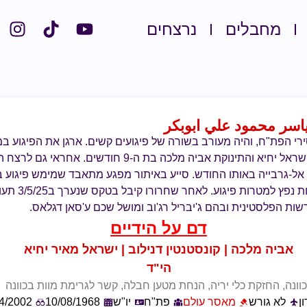
מחבלים
נרצחים
ياسر محمود علي ابوبكر
 הפת"ח, והיה מעורב בשורה של פיגועים קשים. ארגן את הפיגוע במלו
במרץ 2002, ובו נרצחו ישראל יחיא והתינוקת אביה מלכה בת ה-9 חו
 אל-גרבייה באותו החודש. סייע באיתור מפגע מתאבד שמימש פיגוע בי
שני יהודים והעביר
ות הפלסטינית ובהם ג'יבריל רג'וב ומושל שכם ע'סאן דגלאס.
דם על הידיים
אביה מלכה | קונסטנטין דנילוב | ישראל מאיר יחיא
הי"ד
וונה, החזקת כלי יריה, הנחת מטען חבלה, קשר לגרימת מוות בכוונה
ן
לא גורש
מאסר עולם
פת"ח
יו"ש
10/08/1968
4/2002