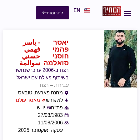
EN
לתרומות
יאסר
- ياسر
פהמי
فهمي
חוסני
حسني
סואלמה
سوالمة
רצח ב-2006 ערבי שנחשד
בשיתוף פעולה עם ישראל
עבירות – רצח
מחנה פארעה, טובאס
לא גורש
מאסר עולם
פת"ח
יו"ש
27/03/1983
11/08/2006
עסקה: אוקטובר 2025