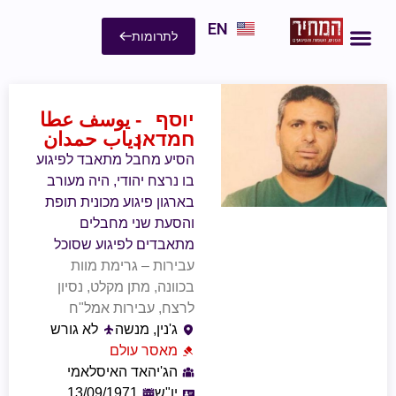
EN
לתרומות
יוסף
- يوسف عطا
חמדאן
دياب حمدان
הסיע מחבל מתאבד לפיגוע
בו נרצח יהודי, היה מעורב
בארגון פיגוע מכונית תופת
והסעת שני מחבלים
מתאבדים לפיגוע שסוכל
עבירות – גרימת מוות
בכוונה, מתן מקלט, נסיון
לרצח, עבירות אמל"ח
ג'נין, מנשה
לא גורש
מאסר עולם
הג'יהאד האיסלאמי
יו"ש
13/09/1971