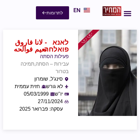
EN
לתרומות
לאנא
- لانا فاروق
פואלחה
نعيم فوالحه
פעילות הסתה
עבירות – הסתה,תמיכה
בטרור
סינג'ל, שומרון
לא גורש
חזית עממית
יו"ש
05/03/1999
27/11/2024
עסקה: פברואר 2025