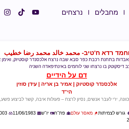
מחבלים
נרצחים
חמד רדא ח'טיב
- محمد خالد محمد رضا خطيب
התאבדות בתחנת רכבת כפר סבא שבה נרצח אלכסנדר קוסטיוק, ואימן
צב דיסקוטק בו נרצחו שני לוחמים באינתיפאדה השניה
דם על הידיים
אלכסנדר קוסטיוק | אמיר בן אריה | עידן סוזין
הי"ד
וונה, ירי לעבר אנשים, נסיון לרצח – פעולות איבה, קשר לביצוע פשע,
גורש לצמיתות
מאסר עולם
פת"ח
יו"ש
11/06/1983
2003