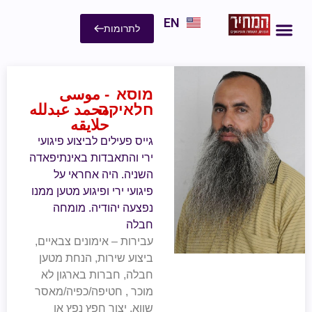
EN
לתרומות
מוסא
- موسى
חלאיקה
محمد عبدلله
حلايقه
גייס פעילים לביצוע פיגועי
ירי והתאבדות באינתיפאדה
השניה. היה אחראי על
פיגועי ירי ופיגוע מטען ממנו
נפצעה יהודיה. מומחה
חבלה
עבירות – אימונים צבאיים,
ביצוע שירות, הנחת מטען
חבלה, חברות בארגון לא
מוכר , חטיפה/כפיה/מאסר
שווא, יצור חפץ נפץ או