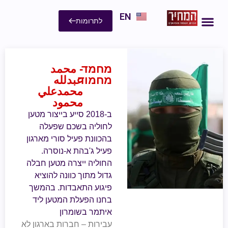
EN
לתרומות
מחמד
- محمد
מחמוד
عبدلله
محمدعلي
محمود
ב-2018 סייע בייצור מטען
לחוליה בשכם שפעלה
בהכוונת פעיל סורי מארגון
פעיל ג'בהת א-נוסרה.
החוליה ייצרה מטען חבלה
גדול מתוך כוונה להוציא
פיגוע התאבדות. בהמשך
בחנו הפעלת המטען ליד
איתמר בשומרון
עבירות – חברות בארגון לא