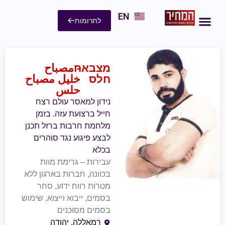
EN
לתרומות
מצבאח
- مصباح
חלס
خليل مصباح
حلس
נידון למאסר עולם רצח
חייל ברצועת עזה. בזמן
מלחמת חרבות ברזל תכנן
לבצע פיגוע נגד סוהרים
בכלא
עבירות – גרימת מוות
בכוונה, חברות בארגון ללא
מטרות רווח ידוע, סחר
בסמים, ייבוא ​​וייצוא, שימוש
בסמים מסוכנים
רמאללה, יהודה