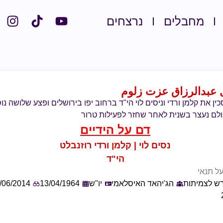
מחבלים
נרצחים
 عبدالرزاق عزت زلوم
ות סכין את קלמן ורדי וניסים לוי הי"ד ברחוב יפו בירושלים ופצע שלושה נ
ם נעצר בשנית לאחר שחזר לפעילות טרור
דם על הידיים
נסים לוי | קלמן ורדי רוזנבלט
הי"ד
ל תנאי
רש לצמיתות
הג'יהאד האיסלאמי
יו"ש
13/04/1964
/06/2014