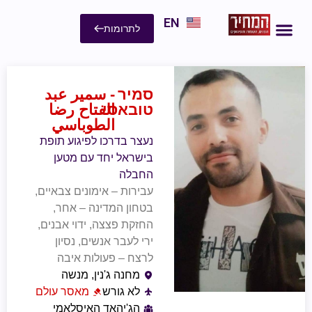
EN
לתרומות
סמיר
- سمير عبد
טובאסי
الفتاح رضا
الطوباسي
נעצר בדרכו לפיגוע תופת
בישראל יחד עם מטען
החבלה
עבירות – אימונים צבאיים,
בטחון המדינה – אחר,
החזקת פצצה, ידוי אבנים,
ירי לעבר אנשים, נסיון
לרצח – פעולות איבה
מחנה ג'נין, מנשה
לא גורש
מאסר עולם
הג'יהאד האיסלאמי