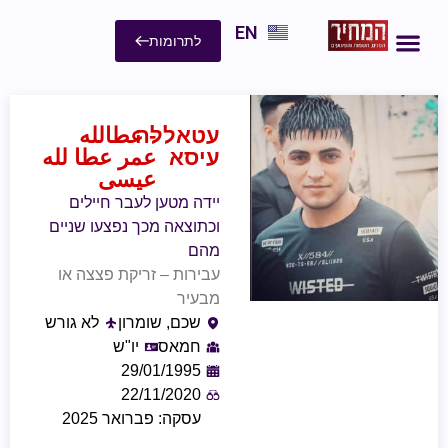
EN
לתרומות
עטאללה
- عطالله
עיסא
عمر عطا لله
عيسى
יידה מטען לעבר חיילים
וכתוצאה מכך נפצעו שניים
מהם
עבירות – זריקת פצצה או
מבעיר
שכם, שומרון
לא גורש
חמאס
יו"ש
29/01/1995
22/11/2020
עסקה: פברואר 2025