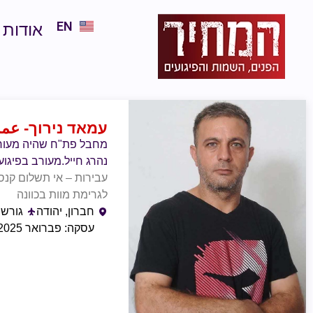
EN
אודות
עמאד נירוך
- عم
מחבל פת"ח שהיה מעורב
נהרג חייל.מעורב בפיגועי
עבירות – אי תשלום קנס,
לגרימת מוות בכוונה
חברון, יהודה
גורש 
עסקה: פברואר 2025