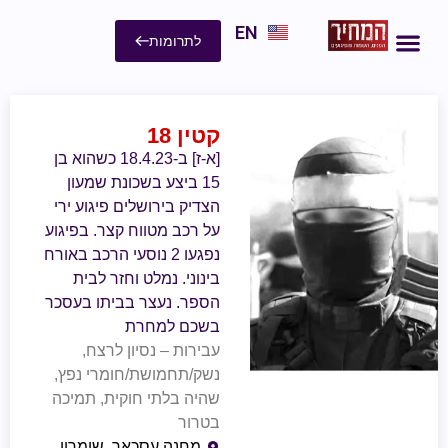
EN
לתרומות
קטין 18
[א-ז] ב-18.4.23 כשהוא בן
15 ביצע בשכונת שמעון
הצדיק בירושלים פיגוע ירי
על רכב מטווח קצר. בפיגוע
נפגעו 2 נוסעי הרכב באורח
בינוני. נמלט וחזר לבית
הספר. נעצר בביתו בעסכר
בשכם למחרת
עבירות – נסיון לרצח,
נשק/תחמושת/חומרי נפץ,
שהיה בלתי חוקית, תמיכה
בטרור
מחנה עסכאר, שומרון