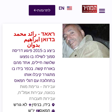
EN
לתרומות
ראאד
- رائد محمد
בדואן
ابراهيم
بدوان
ביצע ב-2015 פיגוע דריסה
סמוך לשילה בו נפצעו
שלושה חיילים, אחד מהם
באורח קשה. בכפר בידו בו
מתגורר קיבלו אותו
בתהלוכה עם דגלי חמאס
עבירות – גרימת מוות
בכוונה, עבירות אמל"ח,
עבירות תעבורה
בידו, בנימין
לא גורש
חמאס
יו"ש