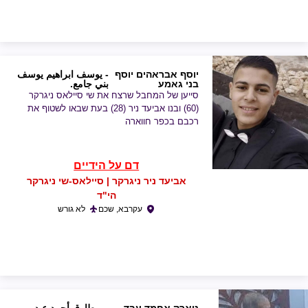
יוסף אבראהים יוסף
- يوسف ابراهيم يوسف
בני גאמע
بني جامع.
סייען של המחבל שרצח את שי סיילאס ניגרקר
(60) ובנו אביעד ניר (28) בעת שבאו לשטוף את
רכבם בכפר חווארה
דם על הידיים
אביעד ניר ניגרקר | סיילאס-שי ניגרקר
הי"ד
עקרבא, שכם
לא גורש