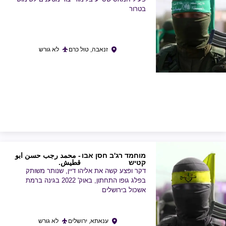
בטרור
זנאבה, טול כרם
לא גורש
מוחמד רג'ב חסן אבו
- محمد رجب حسن ابو
קטיש
قطيش.
דקר ופצע קשה את אליהו דיין, שנותר משותק
בפלג גופו התחתון, באוק' 2022 בגינה ברמת
אשכול בירושלים
ענאתא, ירושלים
לא גורש