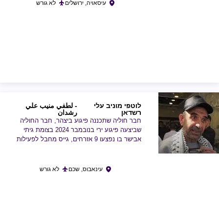
עיסאויה, ירושלים
לא גורש
לוטפי מוניב עלי
- لطفي منيب علي
רשדאן
رشدان
חבר חוליה שתכננה פיגוע ביצהר, חבר החוליה
שביצעה פיגוע ירי בנובמבר 2024 בצומת גיתי
אבישר בו נפצעו 9 אזרחים, גייס מחבל לפעילות
עינאבוס, שכם
לא גורש