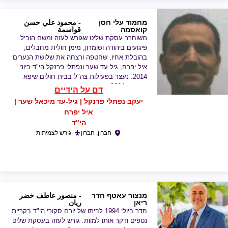
מחמוד עלי חסן
- محمود علي حسن
קואסמה
قواسمة
משוחרר עסקת שליט שגורש לעזה ומשם הוביל
פיגועים ביהודה ושומרון, מימן חולית מחבלים,
בהובלת אחיו, שחטפה ורצחה את שלושת הנערים
איל יפרח, גיל עד שער ונפתלי פרנקל הי"ד ביוני
2014. נעצר בפעילות צה"ל בבית חולים שיפא
בעזה ב-2024
דם על הידיים
יעקב נפתלי פרנקל | גיל-עד מיכאל שער |
איל יפרח
הי"ד
חברון, חברון
גורש לצמיתות
מנצור עאטף חדר
- منصور عاطف خضر
ריאן
ريان
חדר ביולי 1994 לביתו של יורם סקורי הי"ד בקריית
נטפים ודקר אותו למוות. גורש לעזה בעסקת שליט