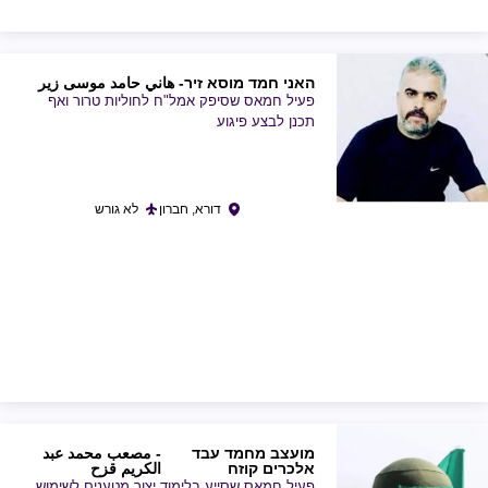
האני חמד מוסא זיר
- هاني حامد موسى زير
פעיל חמאס שסיפק אמל"ח לחוליות טרור ואף
תכנן לבצע פיגוע
דורא, חברון
לא גורש
מועצב מחמד עבד
- مصعب محمد عبد
אלכרים קוזח
الكريم قزح
פעיל חמאס שסייע בלימוד יצור מטענים לשימוש