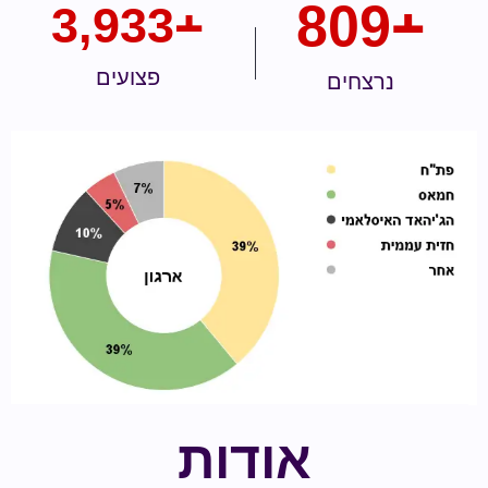
809
﬩
3,933
﬩
פצועים
נרצחים
אודות