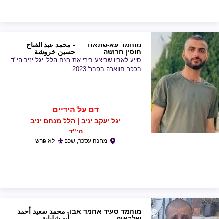
מוחמד עא-פתאח
- محمد عبد الفتاح
חוסין חרושה
حسين خروشة
סייע לאביו שביצע בירי את רצח הלל ויגל יניב הי"ד
בכפר חווארה בפבר' 2023
דם על הידיים
יגל יעקב יניב | הלל מנחם יניב
הי"ד
מחנה עסכר, שכם
לא גורש
מוחמד סעיד אחמד אבו
- محمد سعيد أحمد
שלבאיה
أبو شلباية