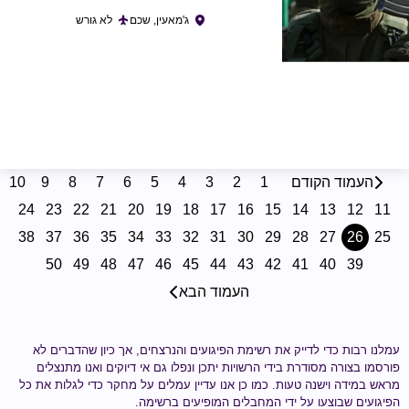
ג'מאעין, שכם
לא גורש
העמוד הקודם
1
2
3
4
5
6
7
8
9
10
24
23
22
21
20
19
18
17
16
15
14
13
12
11
38
37
36
35
34
33
32
31
30
29
28
27
26
25
50
49
48
47
46
45
44
43
42
41
40
39
העמוד הבא
לנו רבות כדי לדייק את רשימת הפיגועים והנרצחים, אך כיון שהדברים לא
רסמו בצורה מסודרת בידי הרשויות יתכן ונפלו גם אי דיוקים ואנו מתנצלים
אש במידה וישנה טעות.
כמו כן אנו עדיין עמלים על מחקר כדי לגלות
את כל
יגועים שבוצעו על ידי
המחבלים המופיעים ברשימה
.