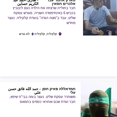
טארק אחמד עבד
- طارق أحمد عبد
אלכרים חסאין
الكريم حساين
חבר בחולייה שרצחה את הילדה נעם ליבוביץ
בכביש 6 באינתיפאדה השנייה, מגורש עסקת
שליט, עבד ב"מטה הגדה" בועדת קלקיליה. נעצר
מחדש
קלקיליה, קלקיליה
לא גורש
חמדאללה פאיק חסן
- حمد الله فائق حسن
עלי
علي
משוחרר עסקת שליט. נעצר בעזה בבי"ח שיפא,
חבר ועדת שכם ואחראי כספים בחמאס