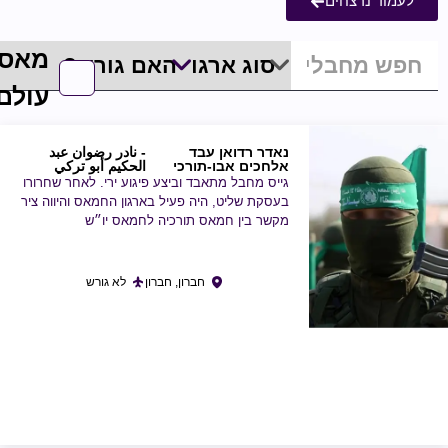
לעמוד נרצחים
מאסר
עולם
נאדר רדואן עבד
- نادر رضوان عبد
אלחכים אבו-תורכי
الحكيم أبو تركي
גייס מחבל מתאבד וביצע פיגוע ירי. לאחר שחרורו
בעסקת שליט, היה פעיל בארגון החמאס והיווה ציר
מקשר בין חמאס תורכיה לחמאס יו״ש
חברון, חברון
לא גורש