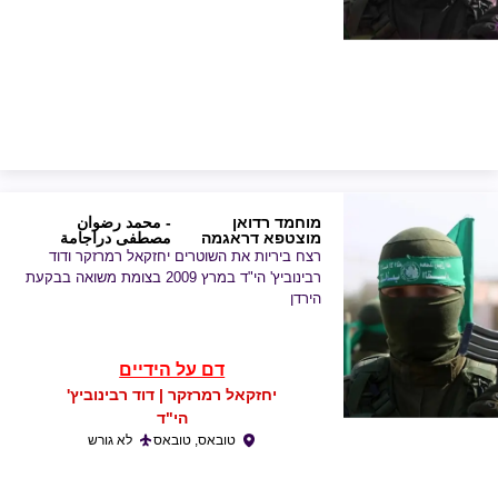
מוחמד רדואן
- محمد رضوان
מוצטפא דראגמה
مصطفى دراجامة
רצח ביריות את השוטרים יחזקאל רמרזקר ודוד
רבינוביץ' הי"ד במרץ 2009 בצומת משואה בבקעת
הירדן
דם על הידיים
יחזקאל רמרזקר | דוד רבינוביץ'
הי"ד
טובאס, טובאס
לא גורש