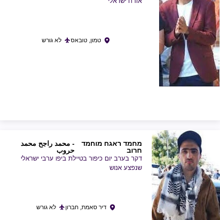
אזרח ישראלי
טמון, טובאס
לא גורש
מחמד ראגח מוחמד
- محمد راجح محمد
חרוב
حروب
דקר בערב יום כיפור בטיילת ביפו ערבי ישראלי
שנפצע אנוש
דיר סאמת, חברון
לא גורש