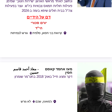
ונחשב לאחד מראשי הארגון "שיירות הטוב" שמימן
פעילות חוליות חמאס צבאיות ביו"ש. עצר בפעילות
צה"ל בבית חולים שיפא בעזה ב-2024
דם על הידיים
יורם סכורי
הי"ד
קרואת בני חסאן, סלפית
גורש לצמיתות
מעז אחמד קאסם
- معاذ أحمد قاسم
חסין
حسين
דקר ופצע חייל באוק' 2018 בחט"מר שומרון
ג'מאעין, שכם
לא גורש