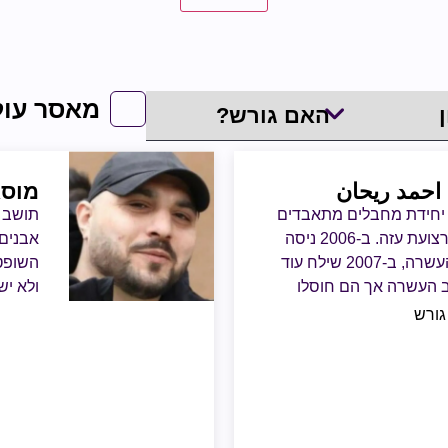
מאסר עול
 احمد ريحان
מוסא
 היה סגן ראש יחידת מחבלים מתאבדים
בגדודי חללי אל אקצא של הפת"ח ברצועת עזה. ב-2006 ניסה
להוציא פיגוע התאבדות וירי בנתיב העשרה, ב-2007 שילח עוד
השופט
ב העשרה אך הם חוסלו
גורש
שוטרי 
נעצר 
משרד ה