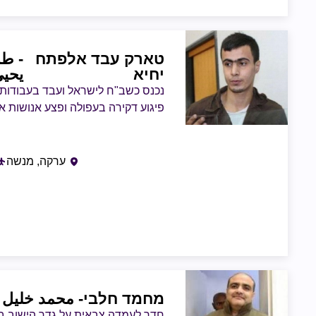
טארק עבד אלפתח
- طا
יחיא
يحي
פיגוע דקירה בעפולה ופצע אנושות א
ערקה, מנשה
מחמד חלבי
- محمد خليل 
חדר לעמדה צבאית על גדר הישוב בית