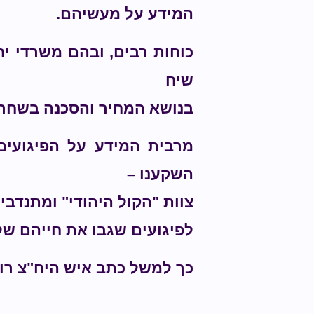
המידע על מעשיהם.
כוחות רבים, ובהם משרדי יח
שיח
בנושא המחיר והסכנה בשחרו
מרבית המידע על הפיגועים
השקענו –
צוות "הקול היהודי" ומתנדב
לפיגועים שגבו את חייהם של כ-809 נרצחים, שלצערנו את רובם הציבור הרחב כלל 
כך למשל כתב איש היח"צ רונ