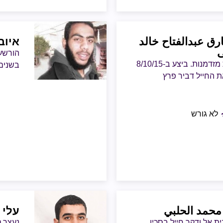
رق عبدالفتاح خالد
איוב
ى
הורשע 
נכנס כשב"ח לישראל ועבד בעבודות מזדמנות. ביצע ב-8/10/15
בשנים 2009-2010, הטמנת מטענים, ירי צלי
ת החייל דביר פרץ
לא גורש
محمد الحلبي
עלי 
 אל ודקר חייל בסכין