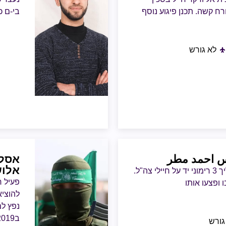
ח קשה. תכנן פיגוע נוסף
בי-ם כש
לא גורש
س احمد مطر
אסל
אלו
ב-2018 ביצע פיגוע בגבול עזה והשליך 3 רימוני יד על חיילי צה"ל.
פעיל ח
 ופצעו אותו
נפץ למ
גורש