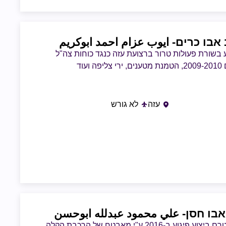
 אבו כרים
- ايوب عزام احمد ابوكريم
בשורת פעולות טרור ברצועת עזה כנגד כוחות צה"ל
פה ועוד
עזה
לא גורש
אבו חסן
- علي محمود عبدلله ابوحسن
נעצר טרם ביצוע פיגוע ב-2016 ע"י מאבטח של הרכבת הקלה