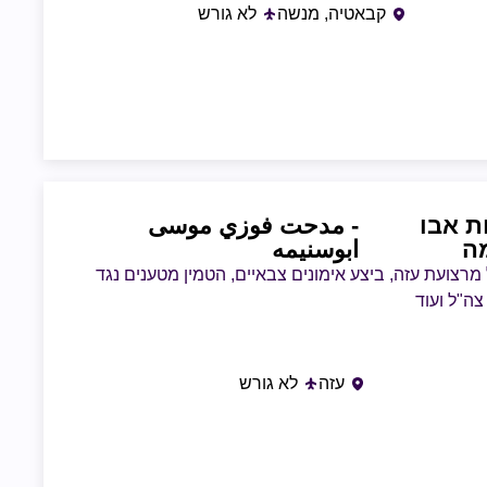
ספות
קבאטיה, מנשה
לא גורש
 אבו
- مدحت فوزي موسى
ה
ابوسنيمه
רצועת עזה, ביצע אימונים צבאיים, הטמין מטענים נגד
צה"ל ועוד
עזה
לא גורש