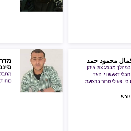
ונידון ל-12 שנים נו
 كمال محمود حمد
מדחת
סינמ
 במהלך מבצע צוק איתן
מחבל מ
בלי דאעש וג'יהאד
כוחות 
בין פעילי טרור ברצועת
גורש