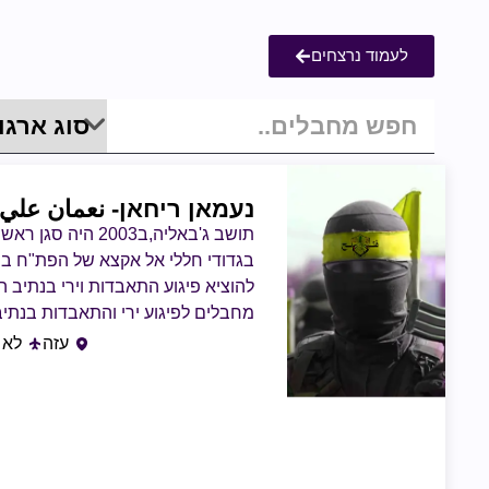
לעמוד נרצחים
נעמאן ריחאן
- نعمان علي
תושב ג'באליה,ב2003
מחבלים לפיגוע ירי והתאבדות בנתי
בטרם הגיעו לישוב. ב-2012 שיגר טיל לעבר ישראל
עזה
לא 