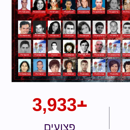
3,933
﬩
פצועים