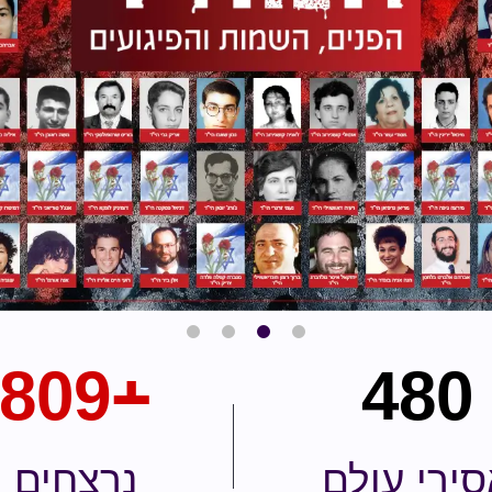
809
﬩
480
ירי עולם
נרצחים