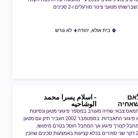
ברשותו מטעני צינור מורעלים ו-2 סכינים
בית אולא, יהודה
לא גורש
אם
- اسلام يسرا محمد
שאחיה
الوشاحيه
מאס צבאי שהיה מעורב במספר פיגועי מטען ונסיונות
להוציא פיגועי התאבדות. בספטמבר 2002 העביר תיק עם מטען
חבל לצורך פיגוע אך המחבל חוסל בטרם מימושו.
ב2019 דקר שני סוהרים בכלא קציעות באמצעות סכינים שהכין