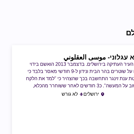
ם
 עגלוני
- موسى العقلوني
תושב העיר העתיקה בירושלים. בדצמבר 2013 הואשם בידוי
אבנים על שוטרים בהר הבית ונידון ל-9 חודשי מאסר בלבד כי
ת ענת זינגר התחשבה בכך שהצהיר כי "למד את הלקח
ולא ישוב על המעשה". כ3 חודשים לאחר ששוחרר מהכלא,
ב-26/12/14 דקר באמצעות סכין שחיטה באורך 30 ס"מ שני
ירושלים
לא גורש
מג"ב בשער האריות וניסה לרצוח אותם אך הם נפצעו
והצליחו להשתלט עליו. תקופה קצרה לאחר שחרורו, ב-22/4/25
שוב בידי המשטרה בחשד להפרת הוראה חוקית (בש"ע
48577-04-25), ושוחרר בתנאי של הפקדה כספית. לפי נתוני
משפטים עגלוני משויך לארגון דאע"ש